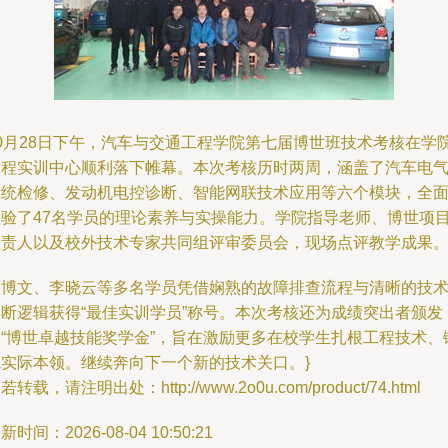
10月28日下午，汽车与交通工程学院第七届博世班技术考核在学
工程实训中心顺利落下帷幕。本次考核历时两周，涵盖了汽车电
系统检修、发动机电控诊断、智能网联技术应用等六个模块，全
检验了47名学员的理论素养与实操能力。学院指导老师、博世项
负责人以及校外技术专家共同组评审委员会，现场点评教学成果
邹博文、李晓云等多名学员凭借娴熟的故障排查流程与清晰的技
判断逻辑获得“最佳实训学员”称号。本次考核还为成绩突出者颁发
了“博世卓越技能奖学金”，旨在激励更多在校学生扎根工程技术、
炼实际本领。继续奔向下一个新的技术关口。}
若转载，请注明出处：http://www.2o0u.com/product/74.html
新时间：2026-08-04 10:50:21